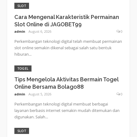
SLOT
Cara Mengenal Karakteristik Permainan
Slot Online di JAGOBET99
admin
August 6, 2026
0
Perkembangan teknologi digital telah membuat permainan
slot online semakin dikenal sebagai salah satu bentuk
hiburan...
TOGEL
Tips Mengelola Aktivitas Bermain Togel
Online Bersama Bolago88
admin
August 5, 2026
0
Perkembangan teknologi digital membuat berbagai
layanan berbasis internet semakin mudah ditemukan dan
digunakan. Salah...
SLOT