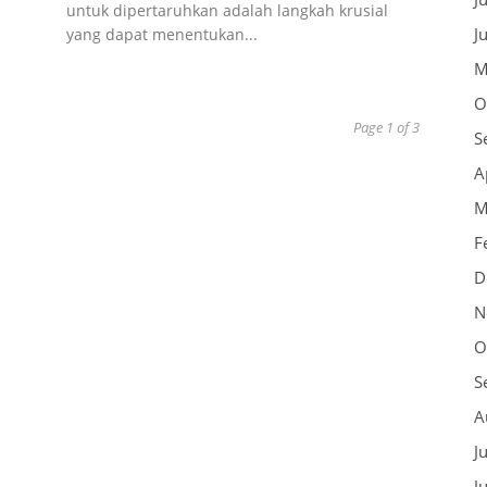
untuk dipertaruhkan adalah langkah krusial
J
yang dapat menentukan...
M
O
Page 1 of 3
S
A
M
F
D
N
O
S
A
J
J