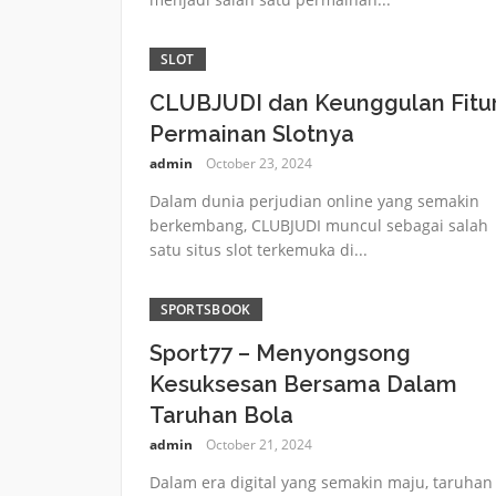
SLOT
CLUBJUDI dan Keunggulan Fitu
Permainan Slotnya
admin
October 23, 2024
Dalam dunia perjudian online yang semakin
berkembang, CLUBJUDI muncul sebagai salah
satu situs slot terkemuka di...
SPORTSBOOK
Sport77 – Menyongsong
Kesuksesan Bersama Dalam
Taruhan Bola
admin
October 21, 2024
Dalam era digital yang semakin maju, taruhan