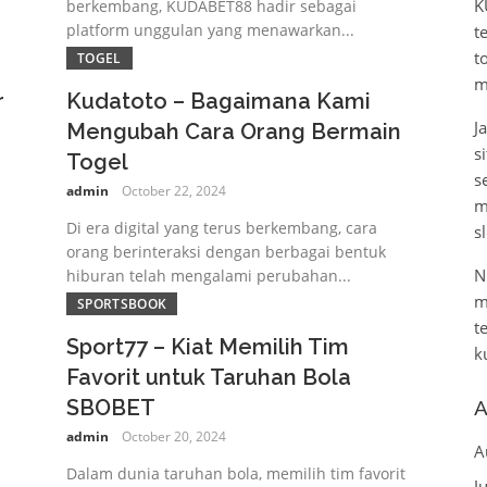
K
berkembang, KUDABET88 hadir sebagai
platform unggulan yang menawarkan...
t
t
TOGEL
m
r
Kudatoto – Bagaimana Kami
J
Mengubah Cara Orang Bermain
s
Togel
s
admin
October 22, 2024
m
Di era digital yang terus berkembang, cara
s
orang berinteraksi dengan berbagai bentuk
N
hiburan telah mengalami perubahan...
m
SPORTSBOOK
t
Sport77 – Kiat Memilih Tim
k
Favorit untuk Taruhan Bola
SBOBET
A
admin
October 20, 2024
A
Dalam dunia taruhan bola, memilih tim favorit
J