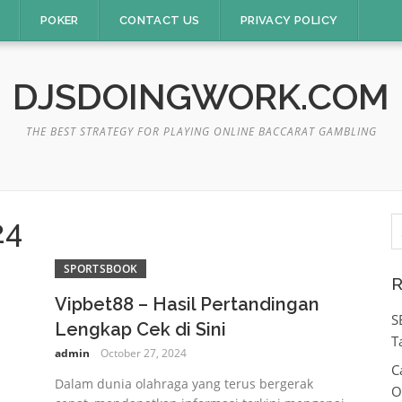
POKER
CONTACT US
PRIVACY POLICY
DJSDOINGWORK.COM
THE BEST STRATEGY FOR PLAYING ONLINE BACCARAT GAMBLING
S
24
fo
SPORTSBOOK
R
Vipbet88 – Hasil Pertandingan
S
Lengkap Cek di Sini
T
admin
October 27, 2024
C
Dalam dunia olahraga yang terus bergerak
O