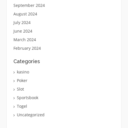
September 2024
August 2024
July 2024
June 2024
March 2024
February 2024
Categories
kasino
Poker
Slot
Sportsbook
Togel
Uncategorized