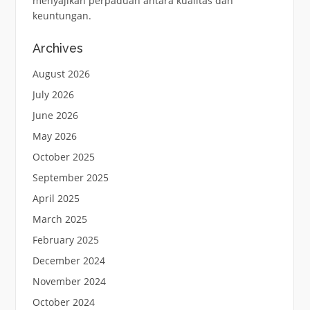
menyajikan perpaduan antara kualitas dan
keuntungan.
Archives
August 2026
July 2026
June 2026
May 2026
October 2025
September 2025
April 2025
March 2025
February 2025
December 2024
November 2024
October 2024