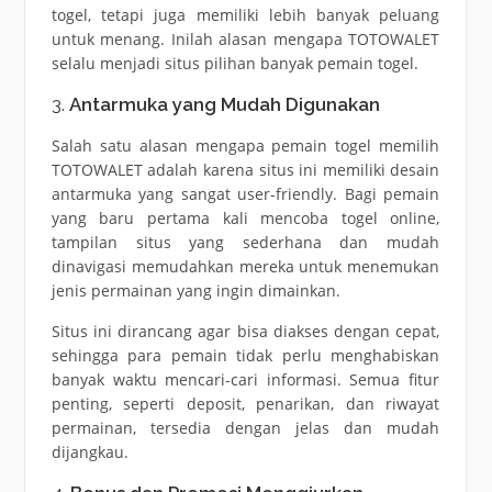
togel, tetapi juga memiliki lebih banyak peluang
untuk menang. Inilah alasan mengapa TOTOWALET
selalu menjadi situs pilihan banyak pemain togel.
3.
Antarmuka yang Mudah Digunakan
Salah satu alasan mengapa pemain togel memilih
TOTOWALET adalah karena situs ini memiliki desain
antarmuka yang sangat user-friendly. Bagi pemain
yang baru pertama kali mencoba togel online,
tampilan situs yang sederhana dan mudah
dinavigasi memudahkan mereka untuk menemukan
jenis permainan yang ingin dimainkan.
Situs ini dirancang agar bisa diakses dengan cepat,
sehingga para pemain tidak perlu menghabiskan
banyak waktu mencari-cari informasi. Semua fitur
penting, seperti deposit, penarikan, dan riwayat
permainan, tersedia dengan jelas dan mudah
dijangkau.