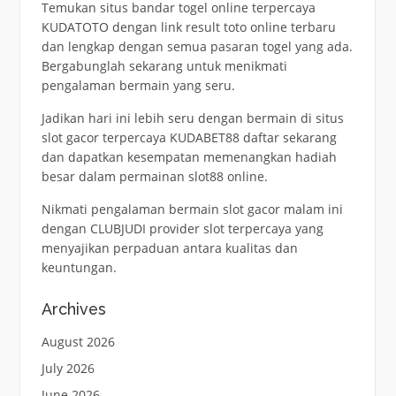
Temukan situs bandar togel online terpercaya
KUDATOTO
dengan link result toto online terbaru
dan lengkap dengan semua pasaran togel yang ada.
Bergabunglah sekarang untuk menikmati
pengalaman bermain yang seru.
Jadikan hari ini lebih seru dengan bermain di situs
slot gacor terpercaya
KUDABET88
daftar sekarang
dan dapatkan kesempatan memenangkan hadiah
besar dalam permainan slot88 online.
Nikmati pengalaman bermain
slot gacor malam ini
dengan CLUBJUDI provider slot terpercaya yang
menyajikan perpaduan antara kualitas dan
keuntungan.
Archives
August 2026
July 2026
June 2026