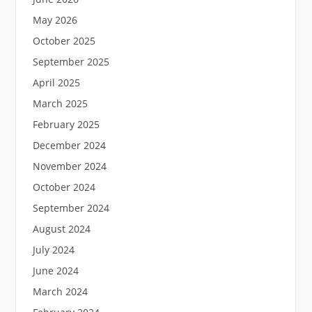
May 2026
October 2025
September 2025
April 2025
March 2025
February 2025
December 2024
November 2024
October 2024
September 2024
August 2024
July 2024
June 2024
March 2024