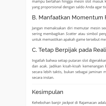
mampu bertahan hingga mesin slot masuk k
yang proporsional dengan saldo Anda agar t
B. Manfaatkan Momentum F
Jangan memaksakan diri memutar mesin sec
sering membagikan
Scatter
atau simbol peng
untuk memastikan apakah game tersebut mema
C. Tetap Berpijak pada Real
Ingatlah bahwa setiap putaran slot digerakka
dan acak. Jadikan kisah-kisah kemenangan 
secara lebih taktis, bukan sebagai jamina
secara instan.
Kesimpulan
Kehebohan banjir
jackpot
di Rajamacan adala