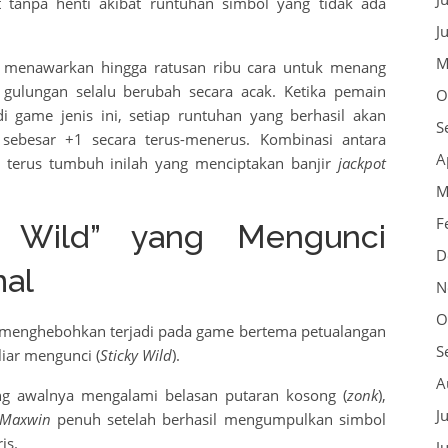
 tanpa henti akibat runtuhan simbol yang tidak ada
J
M
menawarkan hingga ratusan ribu cara untuk menang
 gulungan selalu berubah secara acak. Ketika pemain
O
i game jenis ini, setiap runtuhan yang berhasil akan
S
f sebesar +1 secara terus-menerus. Kombinasi antara
A
 terus tumbuh inilah yang menciptakan banjir
jackpot
M
F
y Wild” yang Mengunci
D
al
N
O
 menghebohkan terjadi pada game bertema petualangan
S
iar mengunci (
Sticky Wild
).
A
g awalnya mengalami belasan putaran kosong (
zonk
),
J
Maxwin
penuh setelah berhasil mengumpulkan simbol
is.
J