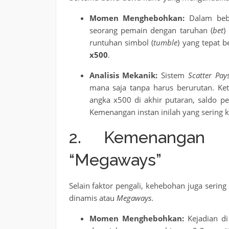
Momen Menghebohkan:
Dalam bebe
seorang pemain dengan taruhan (
bet
)
runtuhan simbol (
tumble
) yang tepat 
x500
.
Analisis Mekanik:
Sistem
Scatter Pay
mana saja tanpa harus berurutan. Ket
angka x500 di akhir putaran, saldo p
Kemenangan instan inilah yang sering 
2. Kemenangan B
“Megaways”
Selain faktor pengali, kehebohan juga serin
dinamis atau
Megaways
.
Momen Menghebohkan:
Kejadian di