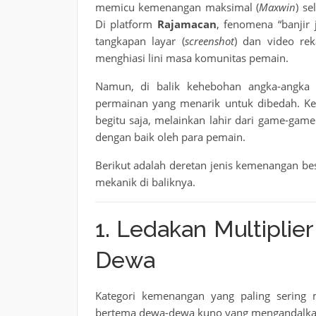
memicu kemenangan maksimal (
Maxwin
) s
Di platform
Rajamacan
, fenomena “banjir 
tangkapan layar (
screenshot
) dan video re
menghiasi lini masa komunitas pemain.
Namun, di balik kehebohan angka-angka f
permainan yang menarik untuk dibedah. Ke
begitu saja, melainkan lahir dari game-game
dengan baik oleh para pemain.
Berikut adalah deretan jenis kemenangan be
mekanik di baliknya.
1. Ledakan Multiplie
Dewa
Kategori kemenangan yang paling sering
bertema dewa-dewa kuno yang mengandalkan