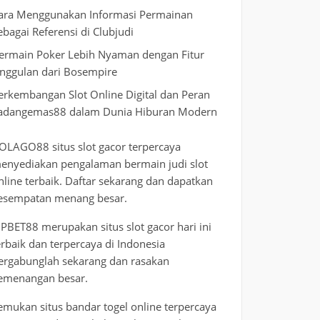
ara Menggunakan Informasi Permainan
ebagai Referensi di Clubjudi
ermain Poker Lebih Nyaman dengan Fitur
nggulan dari Bosempire
erkembangan Slot Online Digital dan Peran
adangemas88 dalam Dunia Hiburan Modern
OLAGO88 situs
slot gacor
terpercaya
enyediakan pengalaman bermain judi slot
nline terbaik. Daftar sekarang dan dapatkan
esempatan menang besar.
IPBET88 merupakan situs
slot gacor
hari ini
erbaik dan terpercaya di Indonesia
ergabunglah sekarang dan rasakan
emenangan besar.
emukan situs bandar togel online terpercaya