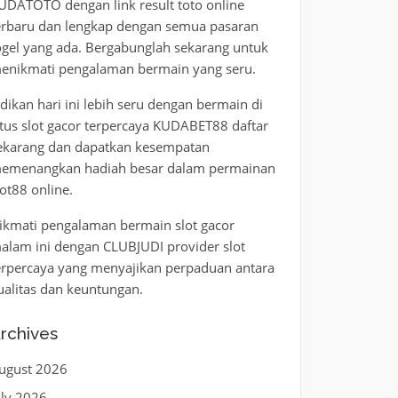
UDATOTO
dengan link result toto online
erbaru dan lengkap dengan semua pasaran
ogel yang ada. Bergabunglah sekarang untuk
enikmati pengalaman bermain yang seru.
adikan hari ini lebih seru dengan bermain di
itus slot gacor terpercaya
KUDABET88
daftar
ekarang dan dapatkan kesempatan
emenangkan hadiah besar dalam permainan
lot88 online.
ikmati pengalaman bermain
slot gacor
alam ini
dengan CLUBJUDI provider slot
erpercaya yang menyajikan perpaduan antara
ualitas dan keuntungan.
rchives
ugust 2026
uly 2026