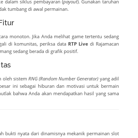
e dalam siklus pembayaran (
payout
). Gunakan taruhan
idak tumbang di awal permainan.
itur
ara monoton. Jika Anda melihat game tertentu sedang
ali di komunitas, periksa data
RTP Live
di Rajamacan
ng sedang berada di grafik positif.
itas
n oleh sistem
RNG (Random Number Generator)
yang adil
besar ini sebagai hiburan dan motivasi untuk bermain
n mutlak bahwa Anda akan mendapatkan hasil yang sama
h bukti nyata dari dinamisnya mekanik permainan slot