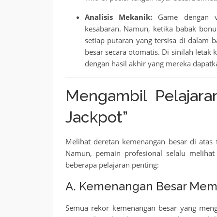
Analisis Mekanik:
Game dengan vol
kesabaran. Namun, ketika babak bonu
setiap putaran yang tersisa di dalam
besar secara otomatis. Di sinilah leta
dengan hasil akhir yang mereka dapatk
Mengambil Pelajara
Jackpot”
Melihat deretan kemenangan besar di atas 
Namun, pemain profesional selalu meliha
beberapa pelajaran penting:
A. Kemenangan Besar Mem
Semua rekor kemenangan besar yang mengh