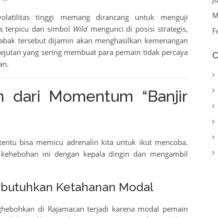
M
atilitas tinggi memang dirancang untuk menguji
s terpicu dan simbol
Wild
mengunci di posisi strategis,
F
 babak tersebut dijamin akan menghasilkan kemenangan
k kejutan yang sering membuat para pemain tidak percaya
C
an.
n dari Momentum “Banjir
tentu bisa memicu adrenalin kita untuk ikut mencoba.
t kehebohan ini dengan kepala dingin dan mengambil
butuhkan Ketahanan Modal
ebohkan di Rajamacan terjadi karena modal pemain