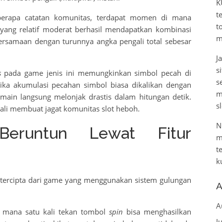
K
t
rapa catatan komunitas, terdapat momen di mana
t
 yang relatif moderat berhasil mendapatkan kombinasi
m
bersamaan dengan turunnya angka pengali total sebesar
J
s
s
pada game jenis ini memungkinkan simbol pecah di
s
ika akumulasi pecahan simbol biasa dikalikan dengan
m
emain langsung melonjak drastis dalam hitungan detik.
s
kali membuat jagat komunitas slot heboh.
N
eruntun Lewat Fitur
m
t
k
g tercipta dari game yang menggunakan sistem gulungan
A
A
 mana satu kali tekan tombol
spin
bisa menghasilkan
J