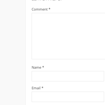
Comment
*
Name
*
Email
*