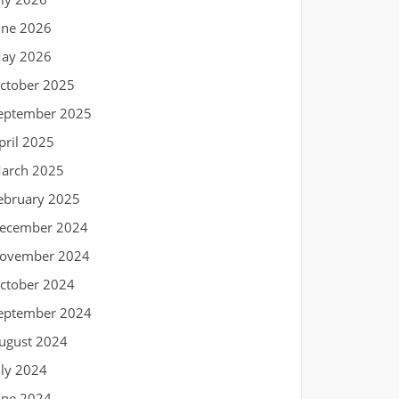
une 2026
ay 2026
ctober 2025
eptember 2025
pril 2025
arch 2025
ebruary 2025
ecember 2024
ovember 2024
ctober 2024
eptember 2024
ugust 2024
uly 2024
une 2024