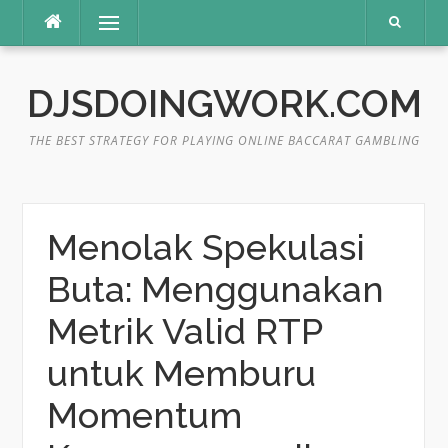
Skip
Menu
to
content
DJSDOINGWORK.COM
THE BEST STRATEGY FOR PLAYING ONLINE BACCARAT GAMBLING
Menolak Spekulasi
Buta: Menggunakan
Metrik Valid RTP
untuk Memburu
Momentum