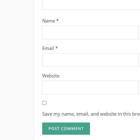
Name
*
Email
*
Website
Save my name, email, and website in this bro