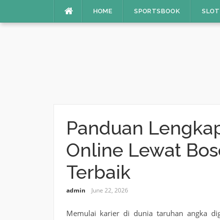
Skip
HOME
SPORTSBOOK
SLOT
to
content
Panduan Lengkap
Online Lewat Bos
Terbaik
admin
June 22, 2026
Memulai karier di dunia taruhan angka dig