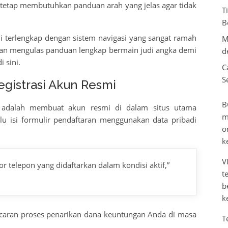
tetap membutuhkan panduan arah yang jelas agar tidak
T
B
 terlengkap dengan sistem navigasi yang sangat ramah
M
akan mengulas panduan lengkap bermain judi angka demi
d
 sini.
C
S
gistrasi Akun Resmi
B
 adalah membuat akun resmi di dalam situs utama
m
alu isi formulir pendaftaran menggunakan data pribadi
o
k
V
 telepon yang didaftarkan dalam kondisi aktif,”
t
b
k
ncaran proses penarikan dana keuntungan Anda di masa
T