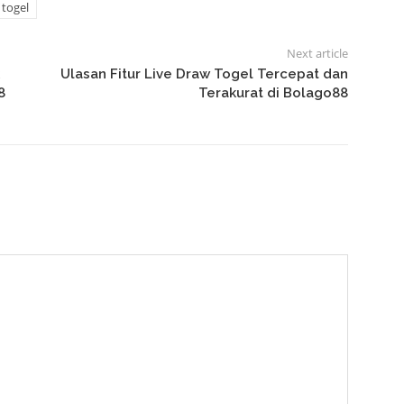
togel
Next article
Ulasan Fitur Live Draw Togel Tercepat dan
8
Terakurat di Bolago88