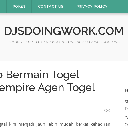
POKER
CONTACT US
PRIVACY POLICY
DJSDOINGWORK.COM
THE BEST STRATEGY FOR PLAYING ONLINE BACCARAT GAMBLING
S
 Bermain Togel
fo
empire Agen Togel
R
S
T
0
C
ital kini menjadi jauh lebih mudah berkat kehadiran
O