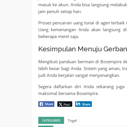
masuk ke akun. Anda bisa langsung melakuk
jam penuh setiap hari.
Proses pencairan uang tunai di agen terbaik 
Uang kemenangan Anda akan langsung dik
beberapa menit saja.
Kesimpulan Menuju Gerba
Mengikuti panduan bermain di Bosempire de
lebih besar bagi Anda. Sistem yang aman, tr
judi Anda berjalan sangat menyenangkan.
Segera daftarkan diri Anda sekarang jug
maksimal bersama Bosempire.
Post
Share
Share
Togel
CATEGORIES