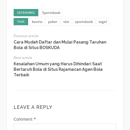
Sportsbook
CATEGORIES
kasino
poker
slot
sportsbook
togel
TAGS
Previous article
Cara Mudah Daftar dan Mulai Pasang Taruhan
Bola di Situs BOSKUDA
Next article
Kesalahan Umum yang Harus Dihindari Saat
Bertaruh Bola di Situs Rajamacan Agen Bola
Terbaik
LEAVE A REPLY
Comment
*