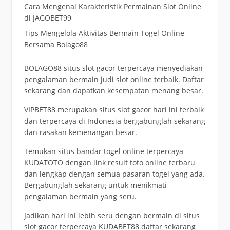
Cara Mengenal Karakteristik Permainan Slot Online
di JAGOBET99
Tips Mengelola Aktivitas Bermain Togel Online
Bersama Bolago88
BOLAGO88 situs
slot gacor
terpercaya menyediakan
pengalaman bermain judi slot online terbaik. Daftar
sekarang dan dapatkan kesempatan menang besar.
VIPBET88 merupakan situs
slot gacor
hari ini terbaik
dan terpercaya di Indonesia bergabunglah sekarang
dan rasakan kemenangan besar.
Temukan situs bandar togel online terpercaya
KUDATOTO
dengan link result toto online terbaru
dan lengkap dengan semua pasaran togel yang ada.
Bergabunglah sekarang untuk menikmati
pengalaman bermain yang seru.
Jadikan hari ini lebih seru dengan bermain di situs
slot gacor terpercaya
KUDABET88
daftar sekarang