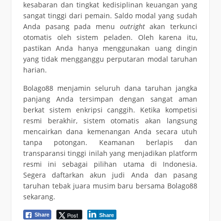
kesabaran dan tingkat kedisiplinan keuangan yang
sangat tinggi dari pemain. Saldo modal yang sudah
Anda pasang pada menu
outright
akan terkunci
otomatis oleh sistem peladen. Oleh karena itu,
pastikan Anda hanya menggunakan uang dingin
yang tidak mengganggu perputaran modal taruhan
harian.
Bolago88 menjamin seluruh dana taruhan jangka
panjang Anda tersimpan dengan sangat aman
berkat sistem enkripsi canggih. Ketika kompetisi
resmi berakhir, sistem otomatis akan langsung
mencairkan dana kemenangan Anda secara utuh
tanpa potongan. Keamanan berlapis dan
transparansi tinggi inilah yang menjadikan platform
resmi ini sebagai pilihan utama di Indonesia.
Segera daftarkan akun judi Anda dan pasang
taruhan tebak juara musim baru bersama Bolago88
sekarang.
Post
Share
Share