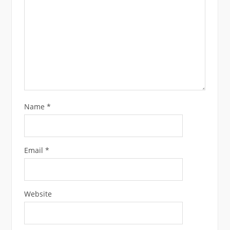
Name
*
Email
*
Website