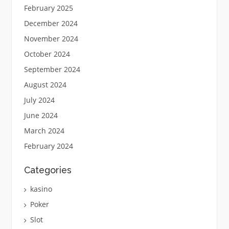
February 2025
December 2024
November 2024
October 2024
September 2024
August 2024
July 2024
June 2024
March 2024
February 2024
Categories
kasino
Poker
Slot