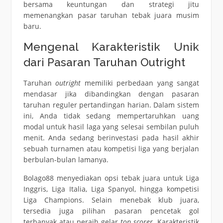
bersama keuntungan dan strategi jitu
memenangkan pasar taruhan tebak juara musim
baru.
Mengenal Karakteristik Unik
dari Pasaran Taruhan Outright
Taruhan
outright
memiliki perbedaan yang sangat
mendasar jika dibandingkan dengan pasaran
taruhan reguler pertandingan harian. Dalam sistem
ini, Anda tidak sedang mempertaruhkan uang
modal untuk hasil laga yang selesai sembilan puluh
menit. Anda sedang berinvestasi pada hasil akhir
sebuah turnamen atau kompetisi liga yang berjalan
berbulan-bulan lamanya.
Bolago88 menyediakan opsi tebak juara untuk Liga
Inggris, Liga Italia, Liga Spanyol, hingga kompetisi
Liga Champions. Selain menebak klub juara,
tersedia juga pilihan pasaran pencetak gol
terbanyak atau peraih gelar
top scorer
. Karakteristik