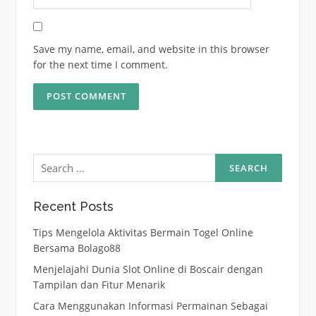
Save my name, email, and website in this browser
for the next time I comment.
Search
for:
Recent Posts
Tips Mengelola Aktivitas Bermain Togel Online
Bersama Bolago88
Menjelajahi Dunia Slot Online di Boscair dengan
Tampilan dan Fitur Menarik
Cara Menggunakan Informasi Permainan Sebagai