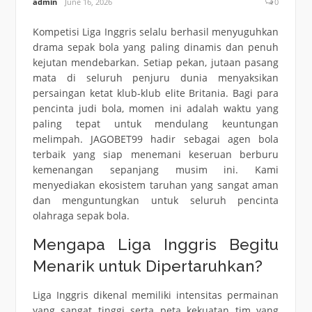
admin
June 16, 2026
0
Kompetisi Liga Inggris selalu berhasil menyuguhkan
drama sepak bola yang paling dinamis dan penuh
kejutan mendebarkan. Setiap pekan, jutaan pasang
mata di seluruh penjuru dunia menyaksikan
persaingan ketat klub-klub elite Britania. Bagi para
pencinta judi bola, momen ini adalah waktu yang
paling tepat untuk mendulang keuntungan
melimpah. JAGOBET99 hadir sebagai agen bola
terbaik yang siap menemani keseruan berburu
kemenangan sepanjang musim ini. Kami
menyediakan ekosistem taruhan yang sangat aman
dan menguntungkan untuk seluruh pencinta
olahraga sepak bola.
Mengapa Liga Inggris Begitu
Menarik untuk Dipertaruhkan?
Liga Inggris dikenal memiliki intensitas permainan
yang sangat tinggi serta peta kekuatan tim yang