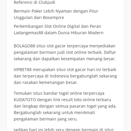
Referensi di Clubjudi
Bermain Poker Lebih Nyaman dengan Fitur
Unggulan dari Bosempire
Perkembangan Slot Online Digital dan Peran
Ladangemas88 dalam Dunia Hiburan Modern
BOLAGO88 situs
slot gacor
terpercaya menyediakan
pengalaman bermain judi slot online terbaik. Daftar
sekarang dan dapatkan kesempatan menang besar.
VIPBET88 merupakan situs
slot gacor
hari ini terbaik
dan terpercaya di Indonesia bergabunglah sekarang
dan rasakan kemenangan besar.
Temukan situs bandar togel online terpercaya
KUDATOTO
dengan link result toto online terbaru
dan lengkap dengan semua pasaran togel yang ada.
Bergabunglah sekarang untuk menikmati
pengalaman bermain yang seru.
Jadikan hari ini lebih seru dengan bermain di situs