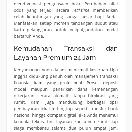
mendominasi penguasaan bola. Perubahan nilai
odds yang terjadi secara
real-time
memberikan
celah keuntungan yang sangat besar bagi Anda.
Manfaatkan setiap momen tendangan sudut atau
kartu pelanggaran untuk melipatgandakan modal
bertaruh Anda.
Kemudahan Transaksi dan
Layanan Premium 24 Jam
Kenyamanan Anda dalam menikmati keseruan Liga
Inggris didukung penuh oleh manajemen transaksi
finansial kami yang profesional. Proses deposit
modal maupun penarikan dana kemenangan
dikerjakan secara otomatis tanpa birokrasi yang
rumit. Kami juga mendukung berbagai opsi
pembayaran lokal terlengkap seperti transfer bank
nasional hingga dompet digital. Jika Anda menemui
kendala teknis, tim layanan konsumen kami siap
siaga membantu selama dua puluh empat jam.