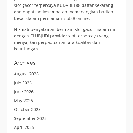
slot gacor terpercaya
KUDABET88
daftar sekarang
dan dapatkan kesempatan memenangkan hadiah
besar dalam permainan slot88 online.
Nikmati pengalaman bermain
slot gacor malam ini
dengan CLUBJUDI provider slot terpercaya yang
menyajikan perpaduan antara kualitas dan
keuntungan.
Archives
August 2026
July 2026
June 2026
May 2026
October 2025
September 2025
April 2025